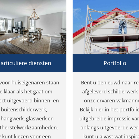
articuliere diensten
Portfolio
voor huiseigenaren staan
Bent u benieuwd naar re
e klaar als het gaat om
afgeleverd schilderwerk
ect uitgevoerd binnen- en
onze ervaren vakmann
buitenschilderwerk,
Bekijk hier in het portfoli
hangwerk, glaswerk en
uitgebreide impressie va
therstelwerkzaamheden.
onlangs uitgevoerde wer
 kunt kiezen voor een
kunt u alvast wat inspir