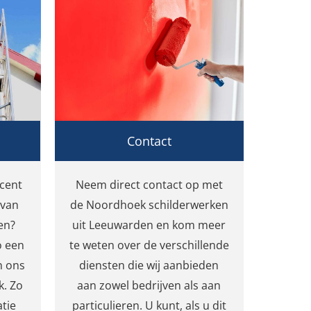
Contact
cent
Neem direct contact op met
 van
de Noordhoek schilderwerken
en?
uit Leeuwarden en kom meer
o een
te weten over de verschillende
n ons
diensten die wij aanbieden
k. Zo
aan zowel bedrijven als aan
atie
particulieren. U kunt, als u dit