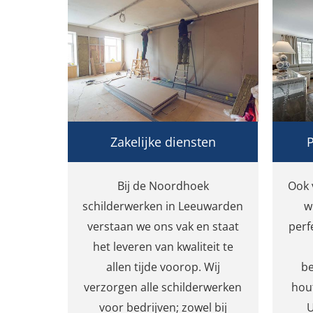
Zakelijke diensten
P
Bij de Noordhoek
Ook 
schilderwerken in Leeuwarden
w
verstaan we ons vak en staat
perf
het leveren van kwaliteit te
allen tijde voorop. Wij
be
verzorgen alle schilderwerken
hou
voor bedrijven; zowel bij
U