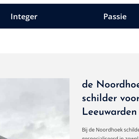
Integer
Passie
de Noordhoe
schilder voo
Leeuwarden
Bij de Noordhoek schild
gespecialiseerd in zowel